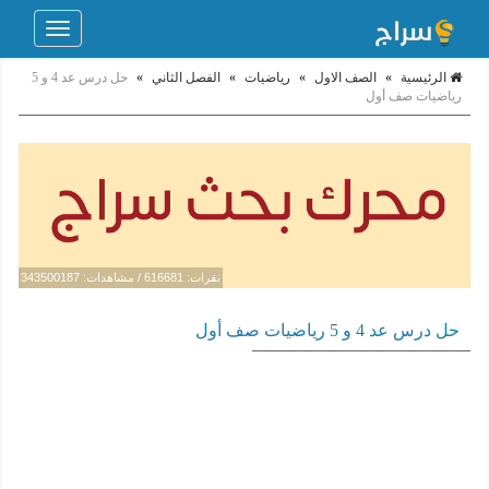
Toggle
navigation
الرئيسية
»
الصف الاول
»
رياضيات
»
الفصل الثاني
»
حل درس عد 4 و 5
رياضيات صف أول
نقرات: 616681 / مشاهدات: 343500187
حل درس عد 4 و 5 رياضيات صف أول