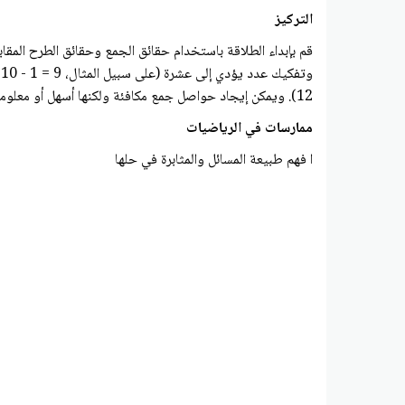
التركيز
12). ويمكن إيجاد حواصل جمع مكافئة ولكنها أسهل أو معلومة (على سبيل المثال. جمع 7 + 6 عن طريق إيجاد المكافئ ١ + 6 + 6 = 13 1 + 12 = استوعب دور العدد 0 في الجمع والطرح
ممارسات في الرياضيات
ا فهم طبيعة المسائل والمثابرة في حلها