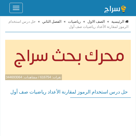
Toggle
navigation
الرئيسية
»
الصف الاول
»
رياضيات
»
الفصل الثاني
»
حل درس استخدام
الرموز لمقارنة الأعداد رياضيات صف أول
نقرات: 616754 / مشاهدات: 344693064
حل درس استخدام الرموز لمقارنة الأعداد رياضيات صف أول