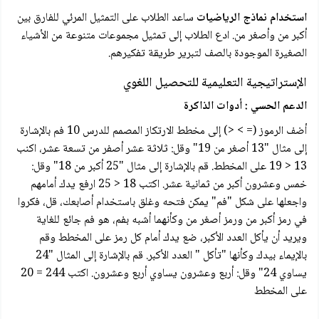
استخدام نماذج الرياضيات
ساعد الطلاب على التمثيل المرئي للفارق بين
أكبر من وأصغر من. ادع الطلاب إلى تمثيل مجموعات متنوعة من الأشياء
الصغيرة الموجودة بالصف لتبرير طريقة تفكيرهم.
الإستراتيجية التعليمية للتحصيل اللغوي
الدعم الحسي : أدوات الذاكرة
أضف الرموز (= > <) إلى مخطط الارتكاز المصمم للدرس 10 فم بالإشارة
إلى مثال "13 أصغر من 19" وقل: ثلاثة عشر أصفر من تسعة عشر، اكنب
13 < 19 على المخطط. قم بالإشارة إلى مثال "25 أكبر من 18" وقل:
خمس وعشرون أكبر من ثمانية عشر. اكتب 18 < 25 ارفع يدك أمامهم
واجعلها على شكل "فم" يمكن فتحه وغلق باستخدام أصابعك، قل، فكروا
في رمز أكبر من ورمز أصغر من وكأنهما أشبه بفم، هو فم جائع للغاية
ويريد أن يأكل العدد الأكبر، ضع يدك أمام كل رمز على المخطط وقم
بالإيماء بيدك وكأنها "تأكل " العدد الأكبر. قم بالإشارة إلى المثال "24
يساوي 24" وقل: أربع وعشرون يساوي أربع وعشرون. اكتب 244 = 20
على المخطط