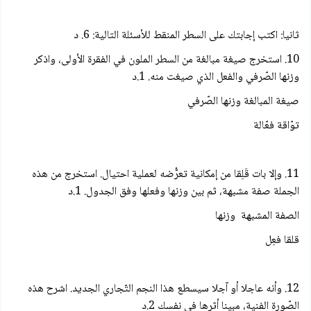
ثانيا: اكتب إجابتك على السطر المنقط للأسئلة التالية: 6. د
10. استخرج صيغة مبالغة من السطر الملون في الفقرة الأولى، واذكر
وزنها الصّرفي والفعل الذي صيغت منه. 1.د
صيغة المبالغة وزنها الصّرفي
توّاقة فعّالة
11. وإلا بات قَلِقا من إمكانية تعرُّضه لعملية احتيال. استخرج من هذه
الجملة صفة مشبهة، ثم بين وزنها وفعلها وفق الجدول. 1.د
الصفة المشبهة وزنها
قلقا فعِل
12. وأنه عاجلا أو آجلا سيسطع هذا النجم التّجاري الجديد. اشرح هذه
الصّورة الفنية، مبينا أثرها في نفسك 2.د