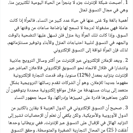
1 . أصبحت شبكة الإنترنت جزء لا يتجزأ من الحياة اليومية للكثيرين منا،
وهي في مجال التسوق تمثل
أهمية بالغة ولا غنى عنها في حياة عدد كبير من النساء، فالمرأة إذا كانت
عاملة فهي مشغولة لدرجة لا تسمح لها بإضاعة ساعات من وقتها في
السوق، وإذا كانت تلك المرأة ربة منزل فلن تسهل عليها التضحية بالوقت
والجهد في التسوق لتلبية احتياجات المنزل والأبناء وتوفير مستلزماتهم،
لذلك فإن المرأة تواقة إلى التسوق الإلكتروني
2 . ويعد الإعلان الإلكتروني عبر الإنترنت من أكثر وسائل الترويج جاذبية
وانتشارا في ظلال الاتجاه نحو التسويق الإلكتروني فالاعلان المباشر عبر
الإنترنت يتزايد بمعدل (%12) سنويا، وقد قدمت التجارة الإلكترونية
مفهوما جديدا للإعلان، وهو أن الشركات تقدم رسائلها الترويجية بشكل
متعمد إلى بينات مستهدفة من خلال مواقع إلكترونية محددة يتوقعون أن
تكون جماهيرها قادرة على تمييزها وإدراكها، ولا سيما جمهور النساء
3 . صحيح أن التسوق الإلكتروني في الدول العربية لا يقارن بالكثير من
الدول الأوروبية والأمريكية، ولكن يكفي أن نعلم أن الإحصائيات تشير إلى
التزايد الهائل في الإقبال على التسوق عبر الإنترنت، ففي بريطانيا وحدها
أغلقت ( 25) من المحال التجارية الصغيرة والمتوسطة، وحقق التسوق