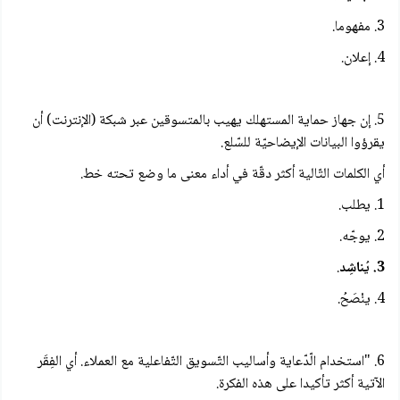
3. مفهوما.
4. إعلان.
5. إن جهاز حماية المستهلك يهيب بالمتسوقين عبر شبكة (الإنترنت) أن
يقرؤوا البيانات الإيضاحيّة للسّلع.
أي الكلمات التّالية أكثر دقّة في أداء معنى ما وضع تحته خط.
1. يطلب.
2. يوجّه.
3. يُناشِد
.
4. ينْصَحُ.
6. "استخدام الّدّعاية وأساليب التّسويق التّفاعلية مع العملاء. أي الفِقَر
الآتية أكثر تأكيدا على هذه الفكرة.