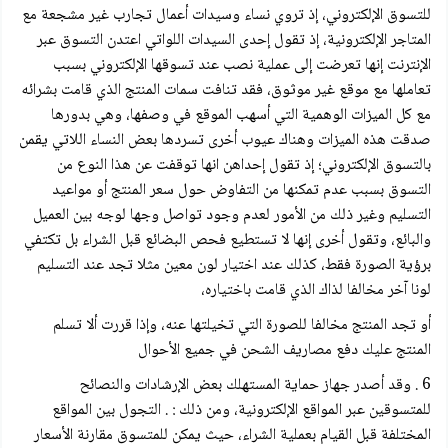
للتسوق الإلكتروني، إذ تروي نساء وسيدات أعمال تجارب غير مشجعة مع
المتاجر الإلكترونية، إذ تقول إحدى السيدات اللواتي اعتدن التسوق عبر
الإنترنت إنها تعرضت إلى عملية نصب عند تسوقها الإلكتروني بسبب
تعاملها مع موقع غير موثوق، فقد تنافت سمات المنتج الذي قامت بشرائه
مع كل الميزات الوهمية التي أسهب الموقع في وصفها، وهي بدورها
صدقت هذه الميزات وهناك عيوب أخرى تسردها بعض النساء اللاتي يقمن
بالتسوق الإلكتروني؛ إذ تقول إحداهن انها توقفت عن هذا النوع من
التسوق بسبب عدم تمكنها من التفاوض حول سعر المنتج أو مواعيد
التسليم وغير ذلك من الأمور لعدم وجود تواصل وجها لوجه بين العميل
والبائع، وتقول أخرى إنها لا تستطيع فحص البضائع قبل الشراء بل تكتفي
برؤية الصورة فقط، كذلك عند اختيار لون معين مثلا تجد عند التسليم
لونا آخر مخالفا لذاك الذي قامت باختياره،
أو تجد المنتج مخالفا للصورة التي تخيلتها عنه، وإذا قررت ألا تسلم
المنتج عليك دفع مصاريف الشحن في جميع الأحوال
6 . وقد أصدر جهاز حماية المستهلك بعض الإرشادات والنصائح
للمتسوقين عبر المواقع الإلكترونية، ومن ذلك : . التجول بين المواقع
المختلفة قبل القيام بعملية الشراء، حيث يمكن للمتسوق مقارنة الأسعار