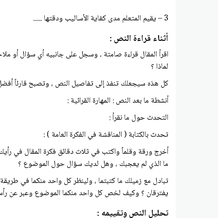
3 – يقيم المتعلم مدى كفاية الأساليب ودقتها ......
أثناء قراءة النص :
اقرأ المقال قراءة صامتة ، وسجل على جانبيه أي سؤال أو ملا
لماذا ؟
كل هذه سيجعلك تنفذ إلى تفاصيل النص ، وتصبح قارئاً أفضل 
أنشطة ما بعد النص : المهارة القرائية :
التحدث حول ما نقرأ :
تحدث بالكتابة ( المناقشة في الفكرة العامة ) :
أخرج ورقة وقلماً واكتب في ثلاث دقائق فكرة المقال في رأيك 
ما الذي لم يعجبك ، وهل لديك سؤال حول الموضوع ؟
تبادل مع زميلك ما كتبتما ، ولينظر كل واحد منكما في طريقة ك
يفترقان ؟ وكيف لخص كل واحد منكما الموضوع وعبر عن رأسه
تحليل النص وتقييمه :