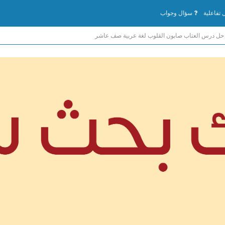
تفاعلية
سؤال وجواب
حل درس العتاب صابون القلوب لغة عربية صف عاشر