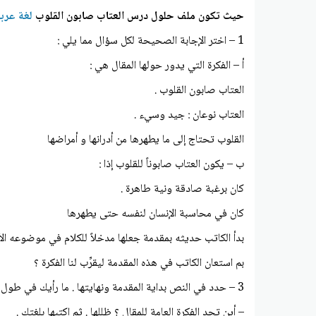
حيث تكون ملف حلول درس العتاب صابون القلوب
لغة عرب
1 – اختر الإجابة الصحيحة لكل سؤال مما يلي :
أ – الفكرة التي يدور حولها المقال هي :
العتاب صابون القلوب .
العتاب نوعان : جيد وسيء .
القلوب تحتاج إلى ما يطهرها من أدرانها و أمراضها
ب – يكون العتاب صابوناً للقلوب إذا :
كان برغبة صادقة ونية طاهرة .
كان في محاسبة الإنسان لنفسه حتى يطهرها
بدأ الكاتب حديثه بمقدمة جعلها مدخلاً للكلام في موضوعه ال
بم استعان الكاتب في هذه المقدمة ليقرِّب لنا الفكرة ؟
3 – حدد في النص بداية المقدمة ونهايتها . ما رأيك في طول المقدمة
– أين تجد الفكرة العامة للمقال ؟ ظللها . ثم اكتبها بلغتك .