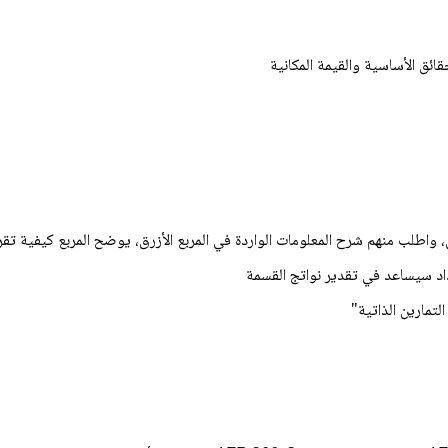
قائق الأساسية والقيمة المكانية
المعلومات الواردة في المربع الأزرق، يوضح المربع كيفية تقريب 62 إلى 610. بحيث يصبح أسهل للقسمة 
داد سيساعد في تقدیر نواتج القسمة
تمارين الذاتية"