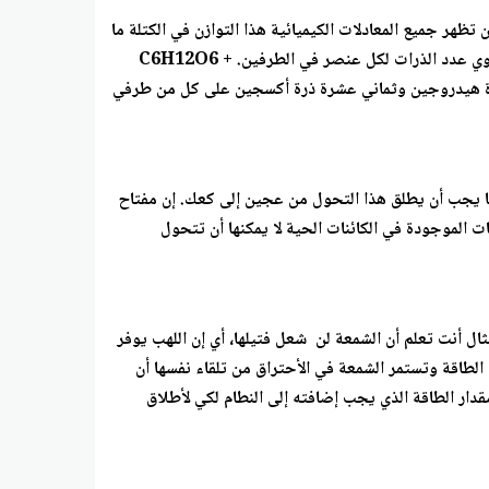
 تظهر جميع المعادلات الكيميائية هذا التوازن في الكتلة ما
يعني أن عدد ذرات كل عنصر في لاتفاعلات يجب أن يكون مساويا لعدد ذرات العنصر نفسه في النواتج وتستخدم المعاملات لضمان تساوي عدد الذرات لكل عنصر في الطرفين. C6H12O6 +
 عشرة ذرة هيدروجين وثماني عشرة ذرة أكسجين على كل من طرفي
ا يجب أن يطلق هذا التحول من عجين إلى كعك. إن مفتاح
ت الموجودة في الكائنات الحية لا يمكنها أن تتحول
ال أنت تعلم أن الشمعة لن شعل فتيلها، أي إن اللهب يوفر
 الطاقة وتستمر الشمعة في الأحتراق من تلقاء نفسها أن
تفاعل وتمثل قمة التمثيل البياني مقدار الطاقة الذي يجب إضافته إلى النطام لكي لأطلاق