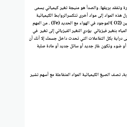
ارة وتفقد بريقها. والصدأ هو منيجة تغير كيميائي يسمى
ل هذه المواد إلى مواد أخرى تتكسرالروابط الكيميائية
وتتكون خلال التفاعلات الكيميائية. فالصدأ الذي يغطي السلسلة هو مركب يسمى أكسيد الحديد (Fe2O3 ) تكون عندما تفاعل األكسجين (O2 )الموجود في الهواء مع الحديد (Fe) . من المهم
غيرات لا تنطوي على تفاعلات كيميائية على سبيل المثال، فكر في الماء الظاهر في الشكل 13 ،حيث تمر المياه بتغير فيزيائي يؤدي التغير الفيزيائي إلى تغير في
ى دراية بكل التفاعلات التي تحدث داخل جسمك إلا أنك أن
ة أو ضوء وتكون غاز جديد أو سائل جديد أو مادة صلبة
بة، تصف الصيغ الكيميائية المواد المتفاعلة مع أسهم تشير