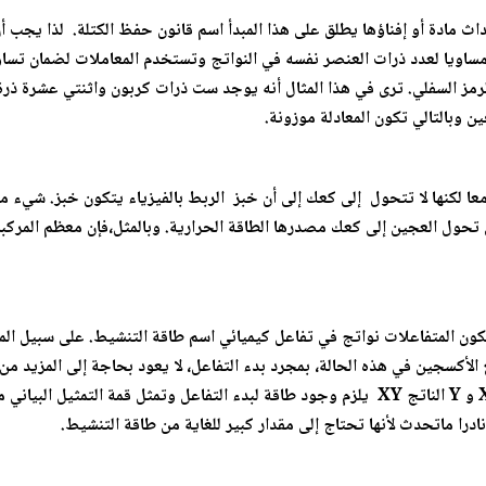
داث مادة أو إفناؤها يطلق على هذا المبدأ اسم قانون حفظ الكتلة. لذا يجب أن
 المعامل في الرمز السفلي. ترى في هذا المثال أنه يوجد ست ذرات كربون واثنتي
 وبالتالي تكون المعادلة موزونة.
لكنها لا تتحول إلى كعك إلى أن خبز الربط بالفيزياء يتكون خبز. شيء م
لتي تحول العجين إلى كعك مصدرها الطاقة الحرارية. وبالمثل،فإن معظم المركبا
تكون المتفاعلات نواتج في تفاعل كيميائي اسم طاقة التنشيط. على سبيل المث
 الأكسجين في هذه الحالة، بمجرد بدء التفاعل، لا يعود بحاجة إلى المزيد من
طاقة التنشيط أساسية لبدء التفاعل لكي تكون المتفاعالت X و Y الناتج XY يلزم وجود طاقة لبدء ال
نادرا ماتحدث لأنها تحتاج إلى مقدار كبير للغاية من طاقة التنشيط.