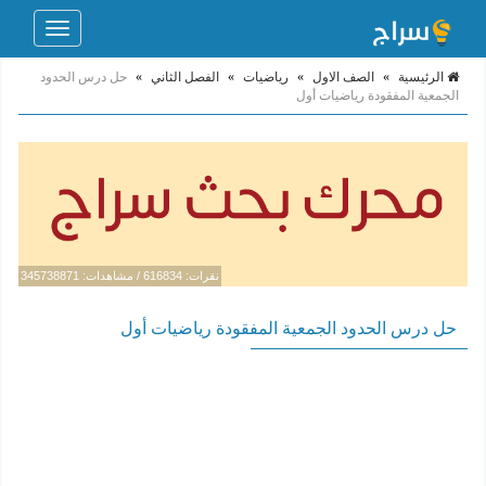
Toggle
navigation
الرئيسية
»
الصف الاول
»
رياضيات
»
الفصل الثاني
»
حل درس الحدود
الجمعية المفقودة رياضيات أول
نقرات: 616834 / مشاهدات: 345738871
حل درس الحدود الجمعية المفقودة رياضيات أول