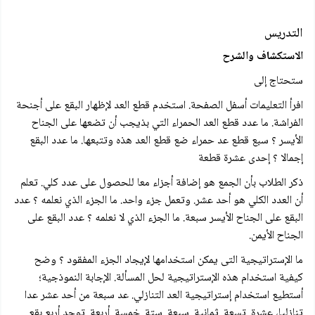
التدريس
الاستكشاف والشرح
ستحتاج إلى
افرأ التعليمات أسفل الصفحة. استخدم قطع العد لإظهار البقع على أجنحة
الفراشة. ما عدد قطع العد الحمراء التي بذيجب أن تضعها على الجناح
الأيسر ؟ سبع قطع عد حمراء ضع قطع العد هذه وتتبعها. ما عدد البقع
إجمالا ؟ إحدى عشرة قطعة
ذكر الطلاب بأن الجمع هو إضافة أجزاء معا للحصول على عدد كلي. تعلم
أن العدد الكلي هو أحد عشر. وتعمل جزء واحد. ما الجزء الذي نعلمه ؟ عدد
البقع على الجناح الأيسر سبعة. ما الجزء الذي لا نعلمه ؟ عدد البقع على
الجناح الأيمن.
ما الإستراتيجية التى يمكن استخدامها لإيجاد الجزء المفقود ؟ وضح
كيفية استخدام هذه الإستراتيجية لحل المسألة. الإجابة النموذجية؛
أستطيع استخدام إستراتيجية العد التنازلي. عد سبعة من أحد عشر عدا
تنازليا، عشرة. تسعة. ثمانية. سبعة. ستة. خمسة. أربعة. توجد أربع بقع