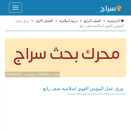
Toggle
navigation
الرئيسية
»
الصف الرابع
»
تربية اسلامية
»
الفصل الاول
»
ورق عمل
المؤمن القوي اسلامية صف رابع
نقرات: 616686 / مشاهدات: 343591932
ورق عمل المؤمن القوي اسلامية صف رابع