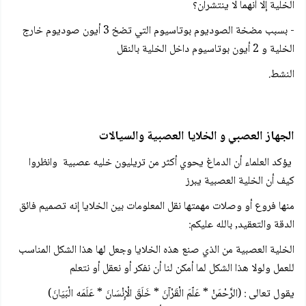
الخلية إلا أنهما لا ينتشران؟
- بسبب مضخة الصوديوم بوتاسيوم التي تضخ 3 أيون صوديوم خارج
الخلية و 2 أيون بوتاسيوم داخل الخلية بالنقل
النشط.‫
الجهاز العصبي و الخلايا العصبية والسيالات
يؤكد العلماء أن الدماغ يحوي أكثر من تريليون خليه عصبية وانظروا
كيف أن الخلية العصبية يبرز
منها فروع أو وصلات مهمتها نقل المعلومات بين الخلايا إنه تصميم فائق
الدقة والتعقيد, بالله عليكم:
الخلية العصبية من الذي صنع هذه الخلايا وجعل لها هذا الشكل المناسب
للعمل ولولا هذا الشكل لما أمكن لنا أن نفكر أو نعقل أو نتعلم
يقول تعالى : (الرَّحْمَنْ * عَلّمَ الْقَرْآنَ * خَلَقَ الْإِنْسَانَ * عَلَمَه الْبَيَانَ)