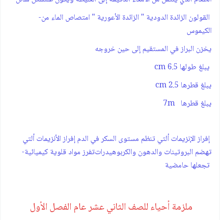
‫ القولون ‪ ‪ -الزائدة الدودية " الزائدة الأعورية "‫ امتصاص الماء من
الكيموس‫
يخزن البراز في المستقيم إلى حين خروجه‫
يبلغ طولها 6.5 cm
يبلغ قطرها 2.5 cm‫
يبلغ قطرها 7m‫
‪ ‪ ‫إفراز الإنزيمات ألتي تنظم مستوى السكر في الدم‫ إفراز الأنزيمات ألتي
تهضم البروتينات والدهون والكربوهيدرات‫‪ -تفرز مواد قلوية كيميائية
تجعلها حامضية
ملزمة أحياء للصف الثاني عشر عام الفصل الأول