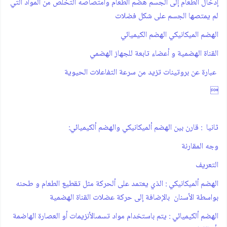
إدخال الطعام إلى الجسم‫ هضم الطعام وامتصاصه‫ التخلص من المواد التي
لم يمتصها الجسم على شكل فضلات‫
الهضم الميكانيكي ‪الهضم الكيميائي‫
القناة الهضمية و أعضاء تابعة للجهاز الهضمي
عبارة عن بروتينات تزيد من سرعة التفاعلات الحيوية

ثانيا ‪ :قارن بين الهضم ألميكانيكي والهضم ألكيميائي ‪:
‫وجه المقارنة
‫التعريف
‫الهضم ألميكانيكي : الذي يعتمد على ألحركة مثل تقطيع الطعام و طحنه
بواسطة الأسنان بالإضافة إلى حركة عضلات القناة الهضمية
‫الهضم ألكيميائي : يتم باستخدام مواد تسمى‫الأنزيمات أو العصارة الهاضمة