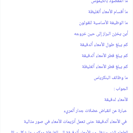
‫ما المقصود بالكيموس
‫ما أقسام الأمعاء ألغليظة
‫ما الوظيفة الأساسية للقولون
‫أين يخزن البراز إلى حين خروجه
‫كم يبلغ طول الأمعاء ألدقيقة
‫كم يبلغ قطر الأمعاء ألدقيقة
‫كم يبلغ قطر الأمعاء ألغليظة
‫ما وظائف البنكرياس
الجواب :
الأمعاء لدقيقة‫
‫ عبارة عن انقباض عضلات جدار ألمريء‫
في الأمعاء ألدقيقة‫ حتى تعمل أنزيمات الأمعاء في صور مثالية‫
الطعام الذي ينتقل من الأمعاء ألدقيقة إلى الغليظة ويكون على‫شكل سائل