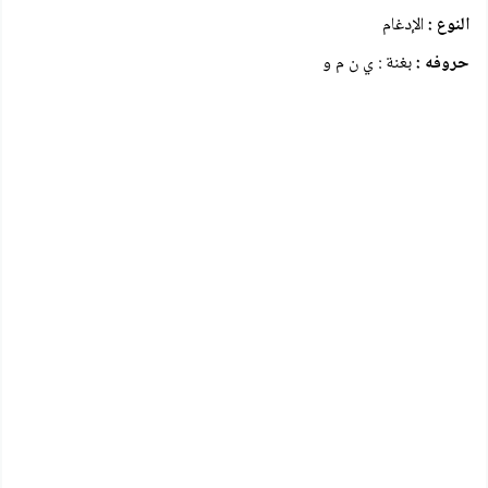
النوع :
الإدغام
حروفه :
بغنة : ي ن م و