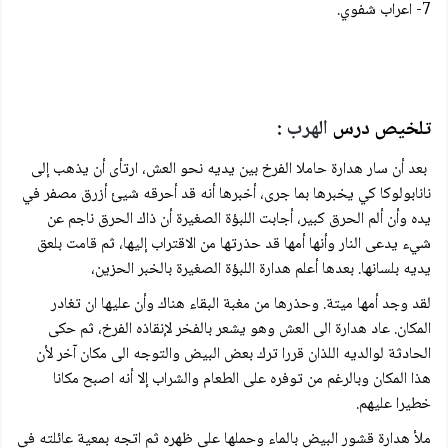
7- اعراب شفوي.
تلخيص درس
الهرب
:
بعد أن سار هدارة حاملا الفرخ بين يديه نحو العش، ارتأى أن يذهب إلى
نانابولوكا كي يخبرها بما جرى، أخبرها أنه قد أحرقه شيئ أزرق مصفر في
يده وأن ألم الحرق كبير، أجابت اللبؤة الصغيرة أن ذاك الحرق ناجم عن
شيء يدعى النار وأنها أمها قد حذرتها من الاقتراب إليها، ثم قامت بلعق
يديه بلسانها. بعدها أعلم هدارة اللبؤة الصغيرة بالخبر الحزين،
لقد وجد أمها ميتة. وحذرها من مغبة البقاء هناك وأن عليها ان تغادر
المكان. عاد هدارة الى العش وهو يشعر بالفخر لإنقاذه الفرخ، ثم حكى
الحادثة لوالديه اللذان قررا ترك بعض البيض والتوجه الى مكان آخر لأن
هذا المكان وبالرغم من توفره على الطعام والشراب إلا أنه اصبح مكانا
خطيرا عليهم.
ملأ هدارة قشور البيض بالماء وحملها على ظهره ثم اتجه بمعية عائلته في