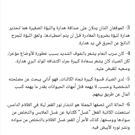
3- الموقفان اللذان يدلان على صداقة هدارة واللبؤة الصغيرة هما تحذير
هدارة للبؤة بضرورة المغادرة قبل ان يتم اصطيادها، ولعق اللبؤة للجرح
الناتج عن الحرق في يد هدارة.
4- كان سرب النعام يشعر بالخوف الشديد بسبب خطورة الأوضاع مؤخرا،
لكن الصياد كان يشعر بسعادة كبيرة جراء اكتشافه للولد البري هدارة،
وسعيه للقبض عليه.
5- لدى الصياد قسوة كبيرة تجاه الكائنات، فهو أناني يبحث عن مصلحته
الشخصية وحسب، لا يهمه قتل أمهات الحيوانات بقدر ما يهمه كسب
المال عن طريق بيعهم.
6- الحالة التي تصفها الجملة هو انتشار نور القمر ليلا في الظلام الدامس،
استعملت الكاتبة الفعل "غسل" ككناية عن غسل الملابس والتخلص من
سوادها ووسخها، كذلك الأمر أن القمر غسل الظلام بالتخلص من سواده
ونشر نوره الأبيض فيه.