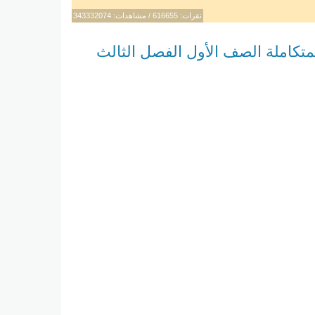
نقرات: 616655 / مشاهدات: 343332074
لمتكاملة الصف الأول الفصل الثالث