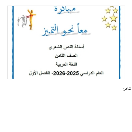
لثامن