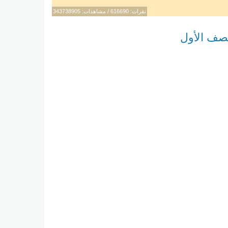
نقرات: 616690 / مشاهدات: 343738905
الصف الأول