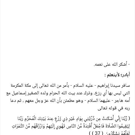
- أشكر الله على نعمه.
أبادر؛ لأيتعلم :
سافر سيدنا إبراهيم - عليه السلام - بأمر من الله تعالی إلى مكة المكرمة
التي ليس بها أي رزع، وترك عند بيت الله الحرام ولده الصغير إسماعيل مع
أمه هاجر - عليهما السلام - وهو مطمئن بأن الله عز وجل معهم ، ثم دعا
ربه في قوله تعالی
( رَّبَّنَا إِنِّي أَسْكَنتُ مِن ذُرِّيَّتِي بِوَادٍ غَيْرِ ذِي زَرْعٍ عِندَ بَيْتِكَ الْمُحَرَّمِ رَبَّنَا
لِيُقِيمُوا الصَّلَاةَ فَاجْعَلْ أَفْئِدَةً مِّنَ النَّاسِ تَهْوِي إِلَيْهِمْ وَارْزُقْهُم مِّنَ الثَّمَرَاتِ
لَعَلَّهُمْ يَشْكُرُونَ ( 37 ) )