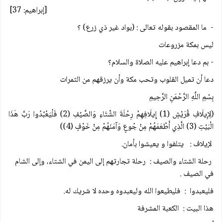
[إبراهيم: 37]
- ما المقصود بقوله تعالى : (بواد غير ذي زرع) ؟
ليس بمكة مزروعات
- بم دعا إبراهيم عليه الصلاة والسلام؟
دعا أن تميل القلوب وتحب مكة وأن يرزقهم من الثمرات
بِسْمِ اللَّهِ الرَّحْمَنِ الرَّحِيمِ
(لِإِيلَافِ قُرَيْشٍ (1) إِيلَافِهِمْ رِحْلَةَ الشِّتَاءِ وَالصَّيْفِ (2) فَلْيَعْبُدُوا رَبَّ هَذَا
الْبَيْتِ (3) الَّذِي أَطْعَمَهُمْ مِنْ جُوعٍ وَآمَنَهُمْ مِنْ خَوْفٍ (4))
لإيلاف : يتلفوا و يعيشوا بأمان.
رحلة الشتاء والصيف : رحلة تجارتهم إلى اليمن في الشتاء، وإلى الشام
في الصيف .
فليعبدوا : فليطيعوا الله وليعبدوه وحده لا شريك له.
هذا البيت : الكعبة المشرفة