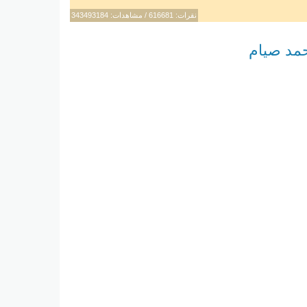
نقرات: 616681 / مشاهدات: 343493184
حمد صيام