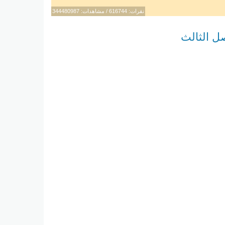
نقرات: 616744 / مشاهدات: 344480987
ل الثالث