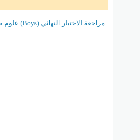
مراجعة الاختبار النهائي (Boys) علوم صحية الصف الثاني عشر عام الفصل الثاني أ أميرة جامع