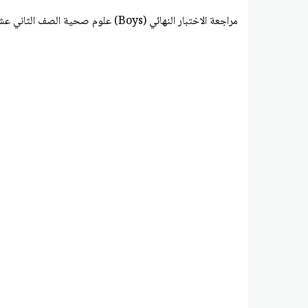
مراجعة الاختبار النهائي (Boys) علوم صحية الصف الثاني عشر عام الفصل الثاني أ أميرة جامع