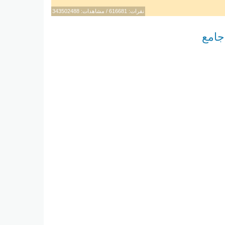
نقرات: 616681 / مشاهدات: 343502488