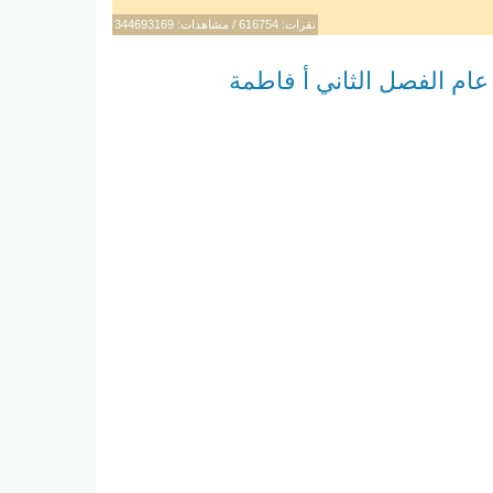
نقرات: 616754 / مشاهدات: 344693169
عام الفصل الثاني أ فاطمة