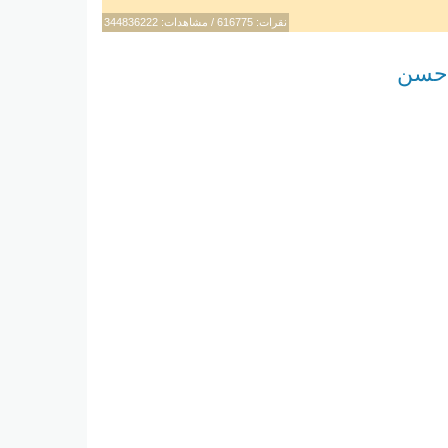
نقرات: 616775 / مشاهدات: 344836222
د حسن