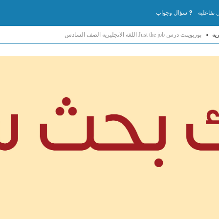
تفاعلية
سؤال وجواب
زية
»
بوربوينت درس Just the job اللغة الانجليزية الصف السادس