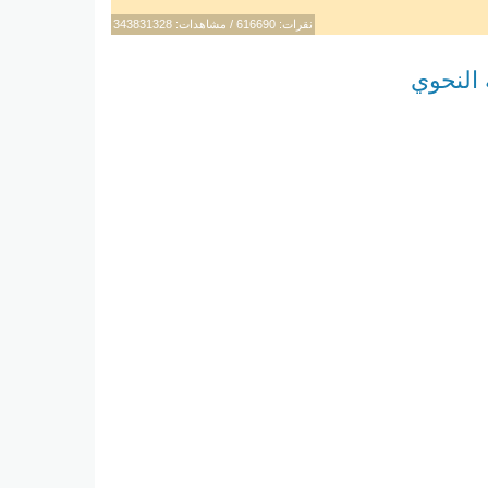
نقرات: 616690 / مشاهدات: 343831328
 النحوي