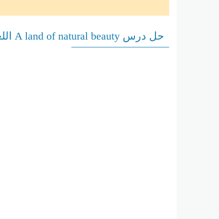
حل درس A land of natural beauty اللغة الإنجليزية الصف الحادي عشر