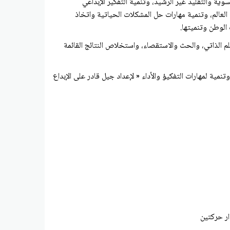
ة والتقليد غير الرشيد، وتنمية التفكير الإبداعي
«متحدون في الطموح والعزيمة بحلول عام ٢٠٢١ إلى أن تكون من أفضل دول العالم، وتنمية مهارات حل المشكلات الحياتية واتخاذ
 الوطن وتنميتها.
 الذاتي، والحث والاستقصاء، واستخلاص النتائج القائمة
تنمية لمهارات التفكيؤ والأداء « لإعداد جيل قادر على الإبداع
دار حركتين