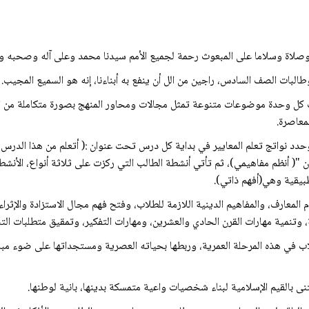
علم، وصلاة وسلاما على المبعوث رحمة لجميع الأمم سيدنا محمد وعلى آله وصحبه وسلم
 وطالبات الصف السادس، راجين من الل أن ينفع به أبناءنا، إنه هو السميع المجيب.
ل وحدة موضوعات متنوعة تمثل مجالات ومحاور المنهج بصورة متكاملة من الوحي
لمعاصرة.
دد نواتج تعلم المعايير في بداية كل درس تحت عنوان :( أتعلم من هذا الدرس)،
"( أنظم مفاهيمي)، ثم تأتي أنشطة الطالب التي ركزت على ثلاثة أنواع، الأنش
تطبيقية وهي(أفهم ذاتي).
م المعارف، والمفاهيم الدينية اللازمة للطلاب، وفتح فهم مجال الاستزادة والإثر
 وتنمية مهارات القرن الحادي والعشرين، ومهارات التفكير، وتمقيق متطلبات الت
لاب في هذه المرحلة العمرية، وربطها بحياته العصرية ومستجداتها على ضوء مبا
اعتنى بالقيم الإسلامية لبناء شخصيات واعية متمسكة بدينها، بانية لوطنها.