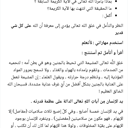
بماذا يأمرنا الله تعالى في الآية الكريمة السابقة ؟
ما الحقيقة التي انتهت بها الآية الكريمة؟
أكمل :
النظر والتأمل في خلق الله تعالى يؤدي إلى معرفة أن الله
على كل شي
قدير
استخدم مهاراتي : لأتعلم
أقرأ و أتأمل ثم أستنتج :
خلق اللَّه تعالى المشيمة التي تحيط بالجنين وهو في بطن أمه ؛ لتحميه
من الصدمات ، وتقوم بإمداده بالهواء والغذاء ، ولا تسمح بمرور المواد
المؤذية إليه ، وتنظم درجة حرارته ، ويقول العلماء : إن المشيمة تعمل
على العناية بالجنين بشكل أفضل من أيّ غرف عناية مشددة، فسبحان الله
الخالق العظيم !
يد الإنسان مِن آياتِ اللهِ تعالى الدالة على عظمة قدرته .
في يد الإنسان خمسة أصابع ، وفي كلّ إصبع ثلاث سلاميات (مفاصل) إلا
الإبهام ، فهو مكون من سلاميتين (مفصلين) ، ويتفرد الإنسان بوجود
الإبهام على بقيّة المخلوقات ، ولولا هذا الإبهام لما كان لك أن تكتب ، أو