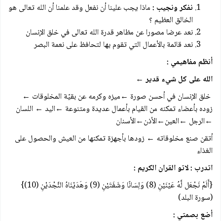
نفكر ونجيب :
ماذا يجب علينا أن نفعل وقد علمنا أن الله تعالى هو
الخالق العظيم ؟
نعد عرضا مصورا عن مظاهر قدرة الله تعالى في خلق الإنسان
نعد قائمة بالأعمال التي تقوم بها لتحافظ على نعمة البصر
أنظم مفاهيمي :
الله على كل شيء قدير ←
خلق الإنسان في أحسن صورة ←ميزه وكرمه عن بقيّة المخلوقات ←
زوده بأعضاء تمكنه من القيام بأعمال عديدة ومتنوعة ←اليد ← اللسان
←الرجل ←العين←الأذن←الأسنان
أتقن صنع مخلوقاته ← زودها بأجهزة تمكنها من العيش والحصول على
الغذاء
اتدرب : لاتو القران الكريم :
{‏‏أَلَمْ نَجْعَل لَّهُ عَيْنَيْنِ (8) وَلِسَانًا وَشَفَتَيْنِ (9) وَهَدَيْنَاهُ النَّجْدَيْنِ (10)}
(سورة البلد)
أضع بصمتي :