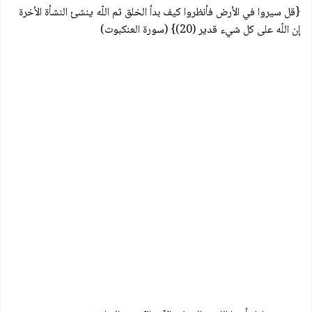
{قل سيروا في الأرض فأنظروا كيف بدأ الخلق ثم اللّه ينشئ النشأة الأخرة
إن اللّه على كل شيء قدير (20)} (سورة العنكبوت)