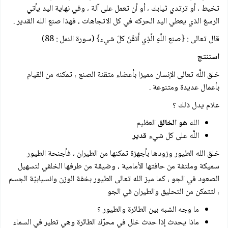
تخيط ، أو ترتدي ثيابك ، أو أن تعمل على آلة ، وفي نهاية اليد يأتي
الرسغ الذي يعطي اليد الحركه في كل الاتجاهات ، فهذا صنع الله القدير .
قال تعالى : {صنع اللَّهِ الَّذِي أَتقَنَ كلَ شيء} (سورة النمل : 88)
استنتج
خلق اللَّه تعالى الإنسان مميزا بأعضاء متقنة الصنع ، تمكنه من القيام
بأعمال عديدة ومتنوعة .
علام يدل ذلك ؟
الله
هو الخالق
العظيم
اللَّه على كل شيء
قدير
خلق الله الطيور وزودها بأجهزة تمكنها من الطيران ، فأجنحة الطيور
سميكة وملتفة من حافتها الأمامية ، وضيقة من طرفها الخلفي لتسهيل
الصعود في الجو ، كما ميز الله تعالى الطيور بخفة الوزن وانسيابيّة الجسم
، لتتمكن من التحليق والطيران في الجو
ما وجه الشبه بين الطائرة والطيور ؟
ماذا يحدث إذا حدث خلل في محرّك الطائرة وهي تطير في السماء