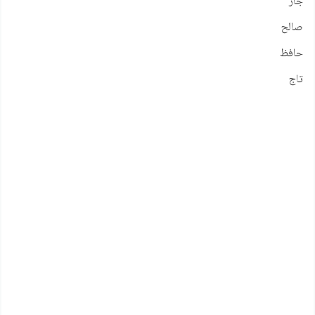
جار
صالح
حافظ
تاج