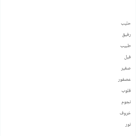
حليب
رفيق
طبيب
فيل
صغير
عصفور
قلوب
نجوم
خروف
نور