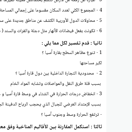
3 - عبارة عن رقعة من الأرض تتسم بخصائص معينة تميزها عما يجاورها من أقاليم أخرى ( الإقليم )
4 - المجموع الكلي لعدد السكان مقسوما على إجمالي المساحة الكلية للقارة أو الدولة ( الكثافة العامة )
5 - محاولات الدول الأوربية الكشف عن مناطق جديدة على سطح الأرض رغبة منها في التوسع واستغلال الثروات الإقصادية ( الكشوف الجغرافية )
6 - تكونت بفعل فيضانات الأنهار مثل دجلة والفرات والسند ( سهول فيضية )
تانيا : قدم تفسير لكل مما يلي :
1 - تنوع مظاهر السطح بقارة أسيا ؟
لكبر مساحتها
2 - محدودية التجارة الداخلية بين دول قارة أسيا ؟
بسبب قلة طرق النقل والمواصلات وتشابه المواد الخام
3 - انخفاض درجات الحرارة في الشتاء في وسط قارة أسيا و على أطرافها الشمالية ؟
بسبب الإمتداد العرضي للجبال الذي يحجب الرياح الدفينة ال
- ترتفع الحرارة وسط وجنوب آسيا ؟
ثالثا : استكمل المقارنة بين الأقاليم المناخية وفق 