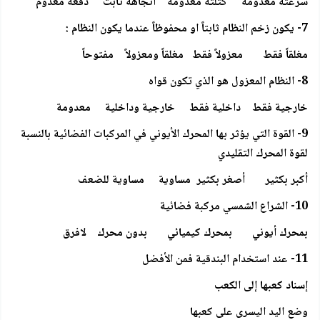
سرعته معدومة كتلته معدومة اتجاهه ثابت دفعه معدوم
7- يكون زخم النظام ثابتاً او محفوظاً عندما يكون النظام :
مغلقاً فقط معزولاً فقط مغلقاً ومعزولاً مفتوحاً
8- النظام المعزول هو الذي تكون قواه
خارجية فقط داخلية فقط خارجية وداخلية معدومة
9- القوة التي يؤثر بها المحرك الأيوني في المركبات الفضائية بالنسبة
لقوة المحرك التقليدي
أكبر بكثير أصغر بكثير مساوية مساوية للضعف
10- الشراع الشمسي مركبة فضائية
بمحرك أيوني بمحرك كيميائي بدون محرك لافرق
11- عند استخدام البندقية فمن الأفضل
إسناد كعبها إلى الكعب
وضع اليد اليسرى على كعبها