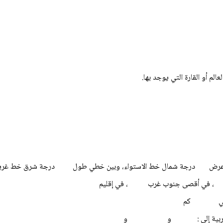
الم أو القارة التي يوجد بها.
دائرتي عرض درجة شمال خط الاستواء، وبين خطي طول درجة شرق خط غري
سط ، في أقصى جنوب غرب ، في إقليم
ة حوالي كم
الخليج العربية إلى : و و