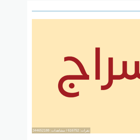
نقرات: 616752 / مشاهدات: 344652188