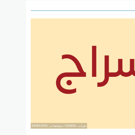
نقرات: 616691 / مشاهدات: 343841555