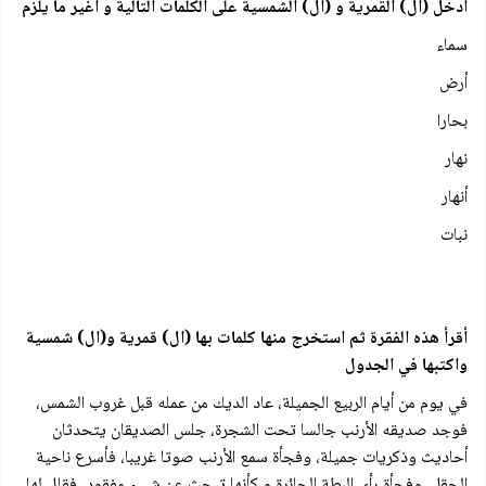
أدخل (ال) القمرية و (ال) الشمسية على الكلمات التالية و أغير ما يلزم
سماء
أرض
بحارا
نهار
أنهار
نبات
أقرأ هذه الفقرة ثم استخرج منها كلمات بها (ال) قمرية و(ال) شمسية
واكتبها في الجدول
في يوم من أيام الربيع الجميلة، عاد الديك من عمله قبل غروب الشمس،
فوجد صديقه الأرنب جالسا تحت الشجرة، جلس الصديقان يتحدثان
أحاديث وذكريات جميلة، وفجأة سمع الأرنب صوتا غريبا، فأسرع ناحية
الحقل، وفجأة رأى البطة الحائرة و كأنها تبحث عن شيء مفقود، فقال لها