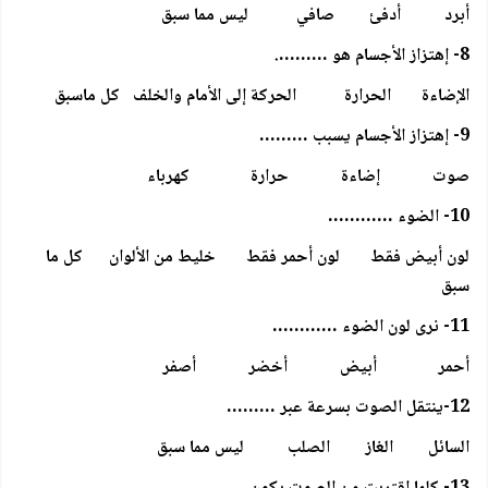
أبرد أدفئ صافي ليس مما سبق
8- إهتزاز الأجسام هو ……….
الإضاءة الحرارة الحركة إلى الأمام والخلف كل ماسبق
9- إهتزاز الأجسام يسبب ………
صوت إضاءة حرارة كهرباء
10- الضوء …………
لون أبيض فقط لون أحمر فقط خليط من الألوان كل ما
سبق
11- نرى لون الضوء …………
أحمر أبيض أخضر أصفر
12-ينتقل الصوت بسرعة عبر ………
السائل الغاز الصلب ليس مما سبق