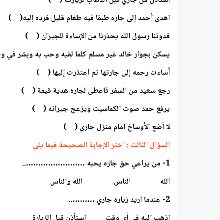
استأذن من جاري قبل الذهاب لزيارته ( )
اهدى أحمد إلى جاره طبقا فيه طعام قليل فرده إليه( )
قدوتنا رسول الله يحذرنا من الإساءة للجيران ( )
يسكن بجوار خالد غير مسلم كلما لقيه وحب به وبشر في 
أساءت رحمه إلى جارتها ثم اعتذرت إليها ( )
رجع سعيد من السفر فاعطى لجاره هدية قيمة ( )
يرفع حمد صوت الكماسيت ويزعج جيرانه ( )
لا أضع الأوساخ أمام منزل جاري ( )
السؤال الثالث : اختر الإجابة الصحيحة فيما يلي
1- من يراعي حق جاره يحبه ……………………..
الله الناس الله والناس
2- عندما اريد زياره جاري ………..
اذهب إليه في أي وقت استأذن قبل الزيارة