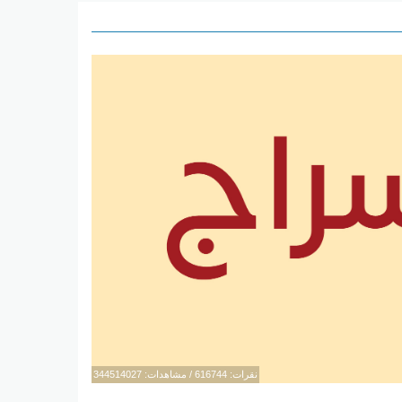
نقرات: 616744 / مشاهدات: 344514027