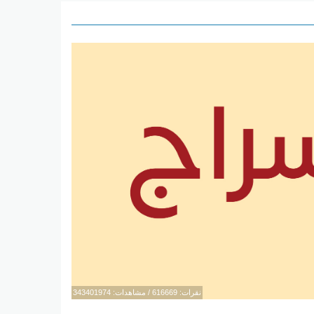
نقرات: 616669 / مشاهدات: 343401974