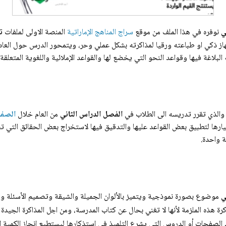
ي
نوفره في هذا الملف من موقع
سراج المناهج الإماراتية
المنصة الاولى لملفات
ت
از ذكي او طباعته ورقيا لمذاكرته بشكل عملي وحر، ويتمحور الدرس حول العادا
لاغة فيها وقواعد النحو التي يخضع لها والقواعد الإملائية واللغوية المتعلقة ب
الذي تقرر تدريسه الى الطلاب في
الفصل الدراس الثاني
من العام خلال
الصف 
يارها لتطبيق بعض القواعد عليها والتدقيق فيها لاستخراج بعض الحقائق التي ت
 واحدة.
ي
موضوع بصورة نموذجية ويتميز بالألوان الجميلة والشيقة وتصميم الأسئلة و إ
كرة هذه الملزمة لأنها لا تغني بحال عن كتاب المدرسة، ومن اجل المذاكرة الجيد
صفحات أو الدروس التي يشرع التلميذ في استذكارها ليستطيع انجاز الكمية ال