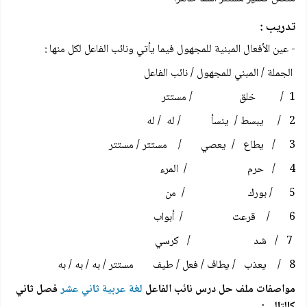
تدريب :
- عين الأفعال المبنية للمجهول فيما يأتي ونائب الفاعل لكل منها :
الجملة / المبني للمجهول / نائب الفاعل
1 / خلق / مستتر
2 / يبسط / ينسأ / له / له
3 / يطاع / يعصي / مستتر / مستتر
4 / حرم / المرء
5 / بورك / من
6 / قرعت / أبواب
7 / شد / كرسي
8 / يعذب / يطاف / فعل / طيف مستتر / به / به / به
مواصفات ملف حل درس نائب الفاعل
لغة عربية ثاني عشر
فصل ثاني
كالتالي :