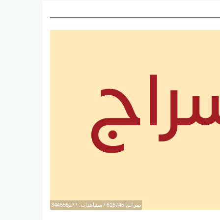
نقرات: 616745 / مشاهدات: 344555277