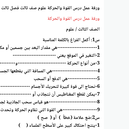
ورقة عمل درس القوة والحركة علوم صف ثالث فصل ثالث
ورقة عمل درس القوة والحركة
الصف الثالث / علوم
س1: أكمل الفراغ بالكلمة المناسبة
1-----------------------هي مقدار البعد بين جسمين أو مكانين
2-التغير في الموقع يعني -------------------------
3-من أنواع الحركة ----------------------------و-------------------------------و----------------------------
4--------------------------هي المسافة التي يقطعها الجسم في فترة معينة من الزمن
5-----------------هي الدفع أو السحب
6-نحتاج الى قوة كبيرة لتحريك الأجسام -------------------------------
7-يمكن لقطع المغناطيس أن تتجاذب أو -----------------------------------
8----------------------------هو قياس سحب الجاذبية لجسم ما
9--------------------هي القوة التي تقاوم الحركة وتحدث عندما يالمس جسم ما جسم اخر
س2:ضع علامة (خطأ ) أو ( صح )
1-ينتج احتكاك كبير على الأسطح الملساء ( )