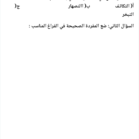
أ( التكاثف ب( االنصهار ج(
التبخر
السؤال الثاني: ضع المفردة الصحيحة في الفراغ المناسب :