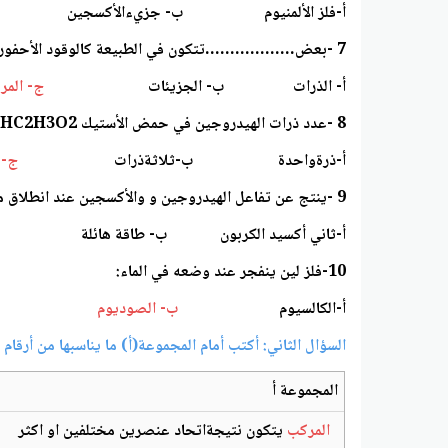
أ-فلز الألمنيوم ب- جزيءالأكسج
7 -بعض………………تتكون في الطبيعة كالوقود الأحفوري وبعضهامصنع كالبلاستيك:
أ- الذرات ب- الجزيئات
ج- المرك
8 -عدد ذرات الهيدروجين في حمض الأستيك HC2H3O2 هو :
أ-ذرةواحدة ب-ثلاثةذرات
ج- 
9 -ينتج عن تفاعل الهيدروجين و والأكسجين عند انطلاق مكوك الفضاء مركبآ من على البيئة هو:
أ-ثاني أكسيد الكربون ب- طاقة هائ
10-فلز لين ينفجر عند وضعه في الماء:
أ-الكالسيوم
ب- الصوديوم
ج-الك
السؤال الثاني: أكتب أمام المجموعة(أ) ما يناسبها من أرقام
المجموعة أ
المركب
يتكون نتيجةاتحاد عنصرين مختلفين او اكثر