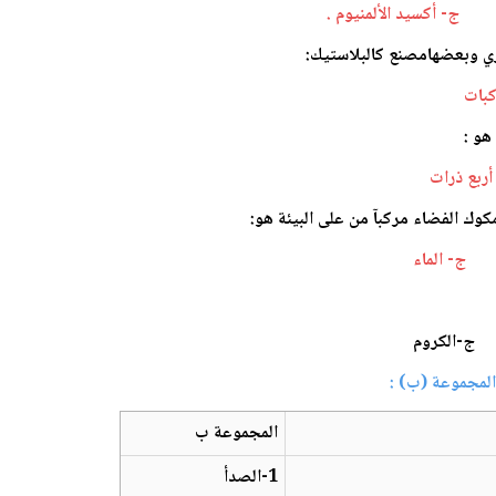
ين
ج- أكسيد الألمنيوم .
بات
أربع ذرات
لة
ج- الماء
روم
 المجموعة (ب) :
المجموعة ب
1-الصدأ