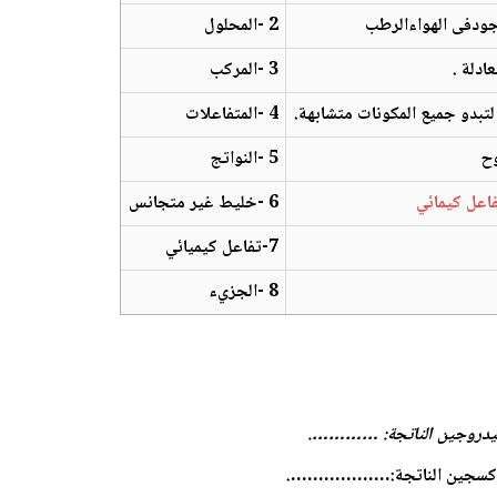
جودفى الهواءالرطب
2 -المحلول
ادلة .
3 -المركب
بدو جميع المكونات متشابهة.
4 -المتفاعلات
وح
5 -النواتج
اعل كيمائي
6 -خليط غير متجانس
7-تفاعل كيميائي
8 -الجزيء
هيدروجين الناتجة: ………….
 لأكسجين الناتجة:……………….