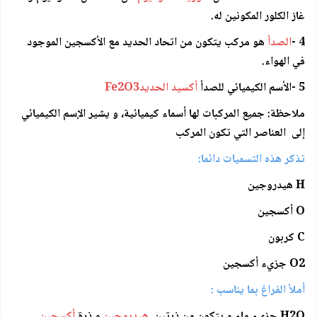
غاز الكلور المكونين له.
4 -
الصدأ
هو مركب يتكون من اتحاد الحديد مع الأكسجين الموجود
في الهواء.
5 -الأسم الكيميائي للصدأ
أكسيد الحديدFe2O3
ملاحظة: جميع المركبات لها أسماء كيميائية، و يشير الإسم الكيميائي
إلى العناصر التي تكون المركب
تذكر هذه التسميات دائما:
H هيدروجين
O أكسجين
C كربون
O2 جزيء أكسجين
أملأ الفراغ بما يناسب :
H2O جزيء ماء و يتكون من ذرتين
هيدروجين
و ذرة
أكسجين