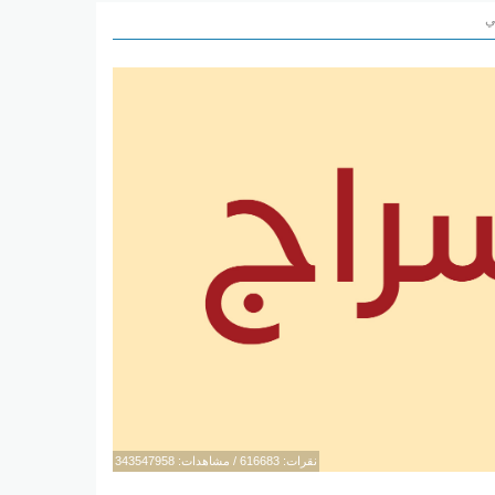
ي
نقرات: 616683 / مشاهدات: 343547958