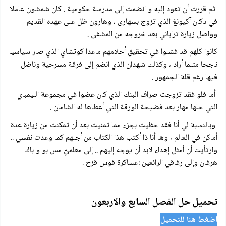
ثم قررت أن تعود إليه و انضمت إلى مدرسة حكومية . كان شمشون عاملا
في دكان آكيونغ الذي تزوج بسهارى ، وهارون ظل على عهده القديم
وواصل زيارة تراباني بعد خروجه من المشفى .
كانوا كلهم قد فشلوا في تحقيق أحلامهم ماعدا كوتشاي الذي صار سياسيا
ناجحا مثلما أراد ، وكذلك شهدان الذي انضم إلى فرقة مسرحية وناضل
فيها رغم قلة الجمهور .
أما فلو فقد تزوجت صراف البنك الذي كان عضوا في مجموعة الليمباي
التي حلها مهار بعد فضيحة الورقة التي أعطاها له الشامان .
وبالنسبة لي أنا فقد حظيت بجزء مما تمنيت بعد أن تمكنت من زيارة عدة
أماكن في العالم ، وها أنا ذا أكتب هذا الكتاب من أجلهم كما وعدت نفسي ..
وارتأيت أن أمثل إهداء لابد أن يوجه إليهم .. إلى معلميّ مس بو و باك
هرفان وإلى رفاقي الرائعين :عساكرة قوس قزح .
تحميل حل الفصل السابع والاربعون
اضغط هنا للتحميل