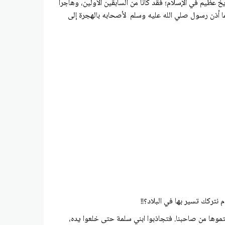
خ عظيم في الإسلام؛ فقد كانا من السابقين الأولين، وهاجرا
ا أذن رسول صلي الله عليه وسلم لأصحابه بالهجرة إلى
نتركك تسير بها في البلاد؟!!
عتموها من صاحبنا. فتجاذبوا ابني سلمة حتی خلعوا يده،