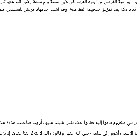
ب" أبو أمية القرشي من أجود العرب. كان لأبي سلمة وأم سلمة رضي الله عنها تاري
م قدما مكة بعد تمزيق صحيفة المقاطعة، وقد اشتد اضطهاد قریش للمسلمين. فلم
بني مخزوم قاموا إليه فقالوا: هذه نفس غلبتنا عليها، أرأيت صاحبتنا هذه؟ علام 
أسد، وأهووا إلى سلمة رضي الله عنها وقالوا: والله لا نترك ابننا عندها إذ نز