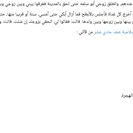
 عندهم، وانطلق زوجي أبو سلمه حتی لحق بالمدينة ففرقوا بيني وبين زوجي وبي
ت أخرج كل غداة فأجلس بالأبطح فما أزال أبكي حتى أمسي، سنة أو قريبا منها، حت
ينها وبين زوجها وبين ولدها. قالت: فقالوا لي: الحقي بزوجك إن شئت. قالت: ورد
إسلامية صف حادي عشر
من الآتي :
لهجرة.