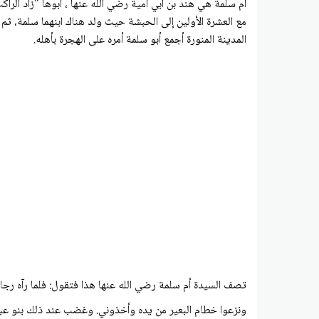
أم سلمة هي هند بن أبي أمية رضي الله عنها ، أبوها "زاد الراك
مع العشرة الأولين إلى الحبشة حيث ولد هناك ابنهما سلمة، ث
المدينة المنورة أجمع أبو سلمة أمره على الهجرة بأهله.
تصف السيدة أم سلمة رضي الله عنها هذا فتقول: فلما رآه رجال 
ونزعوا خطام البعير من يده وأخذوني. وغضب عند ذلك بنو عبد ال