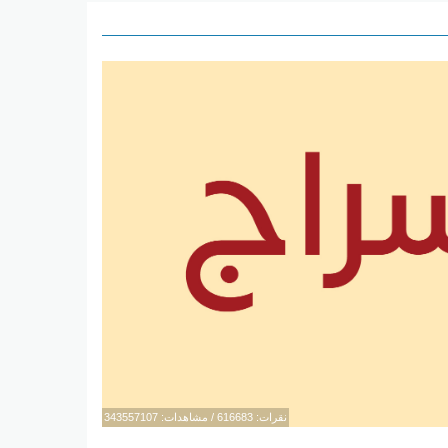
نقرات: 616683 / مشاهدات: 343557107