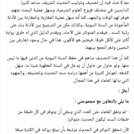
مما لا شك فيه أن تصنیف وترتيب الحديث الشريف، ساعد كثيرا
الدارسين في مختلف فروع العلوم الشرعية، وسهل عملية البحث عنهم،
فوفر لهم الوقت والجهد، كما أنه سهل عملية المقاربة والمقارنة بين الأدلة
المأخوذة من السنة النبوية، وكذلك مكن من الترجيح بين الأدلة بناء على
رتبة السند ، فيقدم المتواتر على الآحاد، ويقدم الدليل الذي له طرق رواية
أكثر على الأقل طرقا، فيعتبر هو الأقوى، هذا في حال وجود تعارض بين
النصين وتعر الجمع بينهما.
كما أن هذا التصنيف ساهم في حفظ السنة النبوية من الدين فيها ما ليس
منها، ولو حاول من حاول أن يدخل في السنة المطهرة شيئا ما، سهل
کشفه، لعوامل كثيرة من أهمها دراسه سند الحديث وتصنيفه، والجهود
التي بذلها العلماء في هذا المجال.
أعلل :
ما يلي بالتعاون مع مجموعتي :
- لم يتفق العلماء على العدد الذي ينبغي أن يتوفر في كل طبقة من
طبقات السند ليكون الحديث متواترا.
الأن تحقق التواتر في الحديث مرتبط بأن يبلغ رواثه في الكثرة مبلغا