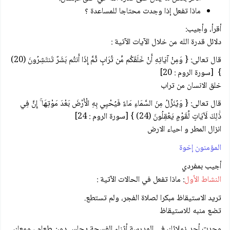
ماذا تفعل إذا وجدت محتاجا للمساعدة ؟
أقرأ، وأجيب:
دلائل قدرة الله من خلال الآيات الآتية :
قال تعالى: { وَمِنْ آيَاتِهِ أَنْ خَلَقَكُم مِّن تُرَابٍ ثُمَّ إِذَا أَنتُم بَشَرٌ تَنتَشِرُونَ (20)
} [سورة الروم : 20]
خلق الانسان من تراب
قال تعالى: { وَيُنَزِّلُ مِنَ السَّمَاءِ مَاءً فَيُحْيِي بِهِ الْأَرْضَ بَعْدَ مَوْتِهَا ۚ إِنَّ فِي
ذَٰلِكَ لَآيَاتٍ لِّقَوْمٍ يَعْقِلُونَ (24) } [سورة الروم : 24]
انزال المطر و احياء الارض
المؤمنون إخوة
أجيب بمفردي
النشاط الأول
: ماذا تفعل في الحالات الآتية :
تريد الاستيقاظ مبكرا لصلاة الفجر، ولم تستطع.
تضع منبه للاستيقاظ
وجدت أحد زملائك في المدرسة أثناء الفسحة يجلس دون طعام ، ومعك