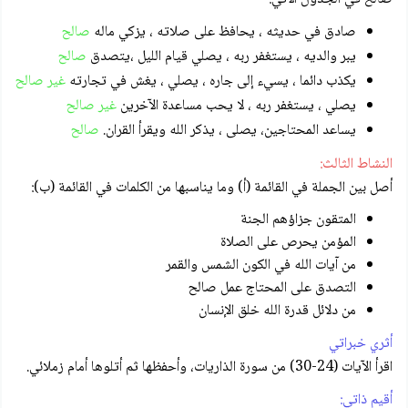
صادق في حديثه ، يحافظ على صلاته ، يزكي ماله
صالح
يبر والديه ، يستغفر ربه ، يصلي قيام الليل ،يتصدق
صالح
يكذب دائما ، يسيء إلى جاره ، يصلي ، يغش في تجارته
غير صالح
يصلي ، يستغفر ربه ، لا يحب مساعدة الآخرين
غير صالح
يساعد المحتاجين، يصلى ، يذكر الله ويقرأ القران.
صالح
النشاط الثالث:
أصل بين الجملة في القائمة (أ) وما يناسبها من الكلمات في القائمة (ب):
المتقون جزاؤهم الجنة
المؤمن يحرص على الصلاة
من آيات الله في الكون الشمس والقمر
التصدق على المحتاج عمل صالح
من دلائل قدرة الله خلق الإنسان
أثري خبراتي
اقرأ الآيات (24-30) من سورة الذاريات، وأحفظها ثم أتلوها أمام زملائي.
أقيم ذاتي: