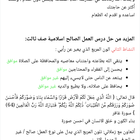
أكثر عن حاجتك
اساعده و اقدم له الطعام
المزيد من حل درس العمل الصالح اسلامية صف ثالث:
النشاط الثاني
الون المربع الذي يعبر عن رأيي :
يتقي الله بطاعته واجتناب معاصيه والمحافظة على الصلاة
موافق
يحسن إلى الفقراء والمحتاجين
موافق
يبتعد عن الناس حتى لايسيء إليهم
غير موافق
يحافظ على صلاته، ولا يطيع والديه
غير موافق
قال تعالى: { اللَّهُ الَّذِي جَعَلَ لَكُمُ الْأَرْضَ قَرَارًا وَالسَّمَاءَ بِنَاءً وَصَوَّرَكُمْ فَأَحْسَنَ
صُوَرَكُمْ وَرَزَقَكُم مِّنَ الطَّيِّبَاتِ ۚ ذَٰلِكُمُ اللَّهُ رَبُّكُمْ ۖ فَتَبَارَكَ اللَّهُ رَبُّ الْعَالَمِينَ (64)
} سورة غافر
بناء الكون و خلق الانسان في احسن صورة
أتعاون مع زملائي: نلون المربع الذي يدل على نوع العمل: صالح / غير
صالح في الجدول الاتي: