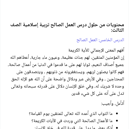
محتويات من حلول درس العمل الصالح تربية إسلامية الصف
الثالث:
الدرس الخامس: العمل الصالح
أفهم المعنى الإجمالي للأية الكريمة
إن المؤمنين المتقين، لهم جنات عظيمة، وعيون ماء جارية، أعطاهم الله
جميع أصناف النعيم، ثوابا لهم على ما قدموا في الدنيا من أعمال صالحة،
فهم كانوا يصلون لربهم، ويستغفرونه من ذنوبهم ، ويتصدقون على
المحتاجين ، وفي الأرض عبر ودلائل واضحة على أن الله هو الإله الحق
وحده لا شريك له، وفي خلق الإنسان دلائل على قدرته سبحانه وتعالى
تدل على أنه على كل شيء قدير.
أتأمل، وأجيب:
ما الثواب الذي أعده الله تعالی للمتقين يوم القيامة؟
ما الأعمال الصالحة التي وردت في الآيات الكريمة؟
أذكر بعض ما يدل على قدرة الله في خلق الإنسان.