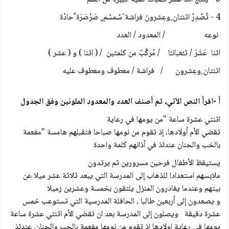
4 - تُصْدِرُ اثنتان ِوعِشرونَ فراشة َسُمسُم ٍ صَرْصَرَة ًحادّة
نوعه / المعدود / العدد
اثنا عَشَرَ / ثـُعبانـًا / مُركَّبٌ من كلمتين / ( اثنا ) و ( عشر )
اثنتان ِوعِشرون / فراشة / معطوف ومعطوف عليه
أ -اقرأ النص الآتي، ثم أصنف العدد والمعدود الملونين وفق الجدول
اثنتي عشرة ساعة "من يومها في رعاية
تقضي الأم أولادها، إذ تقوم من نومها صباحا فتقبلهم هامسة "مفعمة
بالخب والحنان عندئذ في آذانهم كلمة واحدة
يستيقظ الأطفال فرحين مسرورين ثم يرتدون
ملابسهم استعدادا للذهاب إلى المدرسة التي يبعد ثلاثة عشر ميلا عن
بيتهم وعندما يغادرون المنزل يلتقون بخمسة وعشرين زميلا
و يصعدون إلى أربعين طالبا ، الحافلة المدرسية التي تستوعب خمس
عشرة دقيقة ويصلون إلى المدرسة بعد ان تقضي الأم اثنتي عشرة ساعة
يومها في رعاية اولادها اذ تقوم من نومها مفعمة بالحب والحنان. عندئذ