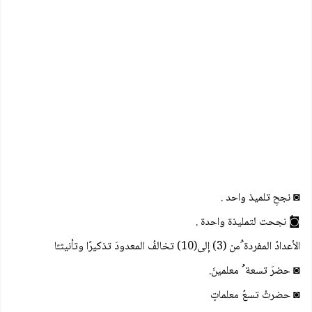
◙ نجحِ تلميذ واحد .
◙ٌ نجحت لتمليذة واحدة .
الأعدادُ المفردة ُمن (3) إلى(10) تخالفُ المعدودَ تذكيرًا وتأنيثـًا
◙ حضرَ تسعة ُ معلمينَ.
◙ حضرتْ تسعُ معلماتٍ