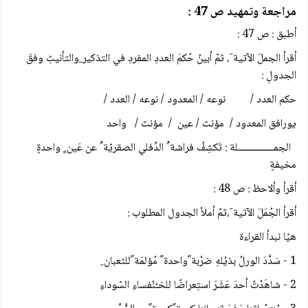
مراجعة وتمهيد ص 47 :
أطبق : ص 47 :
أقرأ الجملَ الآتية َ، ثمّ أبينُ حُكمَ العددِ المفردِ في التذكير ِوالتأنيثِ وفقَ
الجدولِ :
حكم العدد / نوعه / المعدود / نوعه / العدد /
يورافق المعدود / مؤنث / عين / مؤنث / واحد
الجمـــــــــــــلة : تَكشِفُ فراشة ُ الدِّفلي الصقريّة ُ عن عَين ٍ واحدةٍ
مخيفةٍ
أقرأ وألاحظ : ص 48 :
أقرأ الجُمَلَ الآتية َ،ثمّ أملأ الجدول المطلوب :
هيّا نبدأ القراءة
1 - سَدَّدَ الورلُ بذيْلهِ ضرْبة ًواحدة ً مُؤلمَة ًللثعبان ِ
2 - شاهَدْتُ أحدَ عَشَرَ استِعراضًا للخـُنْفساءِ السّوداءِ