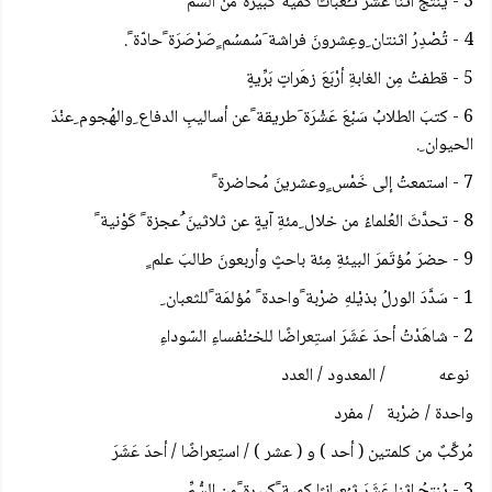
3 - يُنتجُ اثنا عَشَرَ ثـُعبانـًا كمية ًكبيرة ًمن السُّمِّ
4 - تُصْدِرُ اثنتان ِوعِشرونَ فراشة َسُمسُم ٍصَرْصَرَة ًحادّة ً.
5 - قطفتُ مِن الغابةِ أرْبَعَ زهَراتٍ بَرِّيةٍ
6 - كتبَ الطلابُ سَبْعَ عَشْرَة َطريقة ًعن أساليبِ الدفاع ِوالهُجوم ِعنْدَ
الحيوان ِ.
7 - استمعتُ إلى خَمْس ٍوعشرينَ مُحاضرة ً
8 - تحدَّثَ العُلماءُ من خلال ِمئةِ آيةٍ عن ثلاثينَ ُعجزة ً كَوْنية ً
9 - حضرَ مُؤتَمرَ البيئةِ مِئة باحثٍ وأربعونَ طالبَ علم ٍ
1 - سَدَّدَ الورلُ بذيْلهِ ضرْبة ًواحدة ً مُؤلمَة ًللثعبان ِ
2 - شاهَدْتُ أحدَ عَشَرَ استِعراضًا للخـُنْفساءِ السّوداءِ
نوعه / المعدود / العدد
واحدة / ضرْبة / مفرد
مُركَّبٌ من كلمتين ( أحد ) و ( عشر ) / استِعراضًا / أحدَ عَشَرَ
3 - يُنتجُ اثنا عَشَرَ ثـُعبانـًا كمية ًكبيرة ًمن السُّمِّ