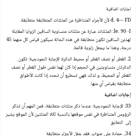
اجابات اضافية
d. 4— FD لأن الأجراء المتناظرة من المثلثات المتطابقة متطابقة.
le. 90 -I: المثلثات عبارة عن مثلثات متساوية الساقين الزوايا المقابلة
لهذين الساقين تكون متطابقة في هذه الحالة سيكون قياس كل منهما 45
درجة، وهذا ما يجعل زاوية قائمة.
2. القطر. أو نصف القطر. أو محيط الدائرة: الإجابة النمودجية: تكون
الدائرتان متساويتين في الحجم إذا كان لهما نفس طول القطر. أو نصف
القطر. أو المحيط، و لذلك فهي تسطيع أن تحدد إذا كانت الأطواق
متطابقة بقياس أي منها.
إجابات اضافية
33. الإجابة النمودجية: عندما ذكر مثلثات متطابقة، فمن المهم أن تذكر
الرؤوس المتناظرة في نفس موقعها بالنسبة لكلا المثلثين لأن الموقع يشير
إلى التطابق
34.. حمادة على صواب. فقد جعل الأجزاء متطابقة