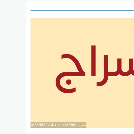
نقرات: 616690 / مشاهدات: 343825562