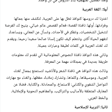
وهذا تفصيل لمنهجية بناء الدروس في كل وحدة:
أولا: اللغة العربية
اخترنا لك دروسها كنوافذ تطل بها على العربية، لتكشف منها جمالها
وفرادتها، أولها: نافذة القصة؛ فعالم القصص عالم خيالي، يتيح لك الفرصة
لتتخيل الشخصيات، وتفكر في الأحداث، وتسأل عن المعاني، ويساعدك
لتفهم الحياة أكثر، وتتعلم كيف تكون إنسانا صالحا سعيدا رحيما، ويقدم
لك لغتك العربية في كلمات لطيفة وعبارات جميلة.
وثاني هذه النوافذ نافذة النصوص المعلوماتية الي تقدم لك معلومات
طريفة جديدة في بمجالات مهمة من المعرفة.
وثالث هذه النوافذ هي نافذة الشعر والأناشيد لتستمتع بجمال لغتك
العربية، وموسيقاها، وكلماها، وتشارك زملاءك حفظها، والغناء مع مهارات
التواصل الشفوي والكتابي: الاستماع، والمحادثة، والكتابة، فضلا عن
المعارف المتعلقة بالأساليب والتراكيب، والمفاهيم النحوية والإملائية،
والخط العربي.
ثانيا: التربية الإسلامية