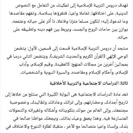
تهدف دروس التربية الإسلامية إلى تمكينك من التعامل مع النصوص
الدينية، على اختلافها، تعاملا واعيا، فتقرؤها بسلاسة، وتفهم مقاصدها
وما تدعوك إليه؛ لتكون مسلما متزنا وفاعلا، ذا أثر على حياته وعتممه،
يوازن بين حاحات الروح والجسد، ويربط بين فهم دينه وتطبيقه على
حياته.
ستجد أن دروس التربية الإسلامية قسمت إلى قسمين، الأول: يتضمن
الوحي الإلهي (القرآن الكريم والحديث الشريف)، ويتضمن الثاني درسا في
بمجالين آخرين من مجالات المنهج: كالعقيدة، وقيم الإسلام، وآداب
الإسلام، وأحكام الإسلام ومقاصده، والسيرة النبوية والشخصيات.
ثالثا: الدراسات الاجتماعية والتربية الأخلاقية
تعد مادة الدراسات الاجتماعية هى البوابة الكبيرة التي ستلج من خلاها إلى
تاريخ أجدادك، وحضارتهم، وإلى تراثك وعاداتك وتقاليدك، وخصوصية
مجتمعك، وإلى العالم من حولك بتكويناته وأشكاله وتغيراته والتحولات
المتسارعة فيه، وهذا يعمق وعيك بذاتك، ويجعلك مواطنا صالحا في
بلدك، وإنسانا واعيا متصالحا مع الآخر ، متقبلا لفكرة التنوع والاختلاف في