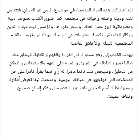
لقد اشتركت هذه المواد المدمجة في موضوع رئيس هو الإنسان: فتتناول
لغته ودينه وخلقه وحياته في مجتمعه. كما احتوى الكتاب نصوصا أدبية
ومعلوماتية تبرز جمال لغتك، وسحر مفرداها، وتؤسس فيك مبادئ الدين
وركائز العقيدة، وتكسبك معلومات عن تاريخك ووطنك، وتزودك بالقيم
المجتمعية النبيلة، والأخلاق الفاضلة.
يهدف الكتاب إلى رفع مستواك في القراءة والفهم والكتابة، فيخلق منك
طالبا تميز بالطلاقة في القراءة، والقدرة على الفهم والاستيعاب، والتمكن
من التحليل، وسيجعل منك ناقدا ماهرا، له رأي فيما يقرأ، قادرا على حل
المشكلات التي تواجهها في حياتك اليومية، ومتحدثا لبقا تعرض أفكارك
ووجهة نظرك أمام الآخرين بلغة عربية فصيحة، وفكر إنسان صحيح،
وثقافة عميقة.